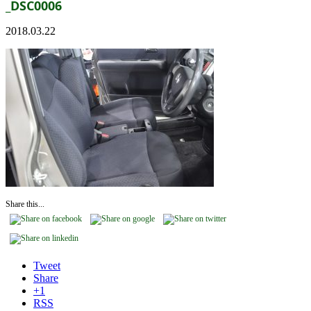
_DSC0006
2018.03.22
Share this...
Tweet
Share
+1
RSS