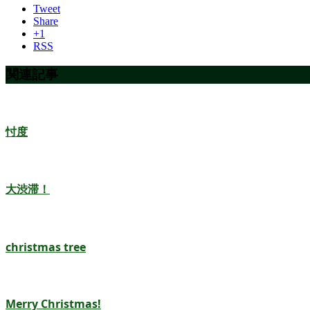
Tweet
Share
+1
RSS
関連記事
忖度
大渋滞！
christmas tree
Merry Christmas!