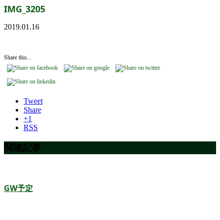
IMG_3205
2019.01.16
Share this...
Tweet
Share
+1
RSS
関連記事
GW予定