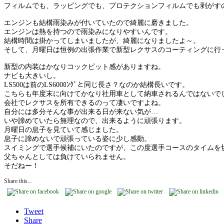
フィルムでも、ラッピングでも、プロテクションフィルムでも剥がす
エンジンも結構雨染みが付いていたので綺麗に磨きました。
エンジンは熱を持つので雨染みになりやすいんです。
結構時間は掛かってしまいましたが、綺麗になりましたよ～。
そして、月曜日は恒例の出張作業で新型レクサスのコーティングに行
新型の内装はかなりコックピット感がありますね。
ナビも大きいし。
LS500は前のLS600ﾛﾝｸﾞと同じ長さ？なのか結構長いです。
こちらも年度末に向けてかなり社用車として納車されるんではないで
会社でレクサスを所有できるのって凄いですよね。
自分には多分そんな事が出来る日が来ない気が…
いや諦めていたら無理なので、出来るように頑張ります。
月曜日の息子を見ていて感じました。
息子に諦めないで頑張っている姿に少し感動。
スイミングで選手候補にいたのですが、この度選手コースのタイムを
父ちゃんとしては負けていられません。
そだねー！
Share this...
Tweet
Share