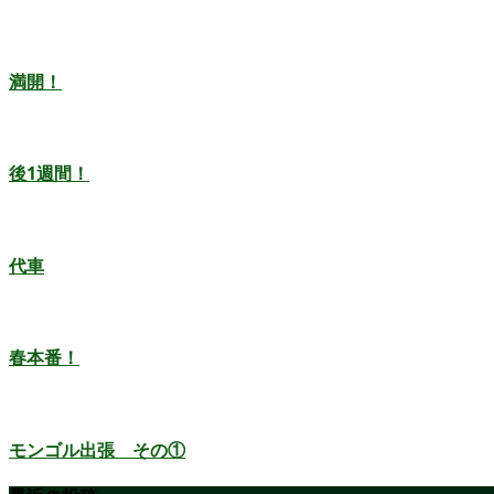
満開！
後1週間！
代車
春本番！
モンゴル出張 その①