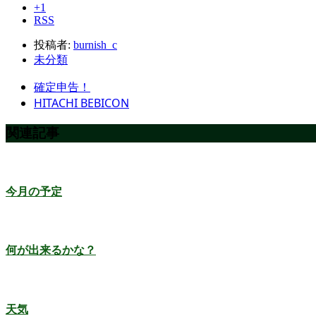
+1
RSS
投稿者:
burnish_c
未分類
確定申告！
HITACHI BEBICON
関連記事
今月の予定
何が出来るかな？
天気