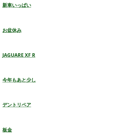
新車いっぱい
お盆休み
JAGUARE XF R
今年もあと少し
デントリペア
板金