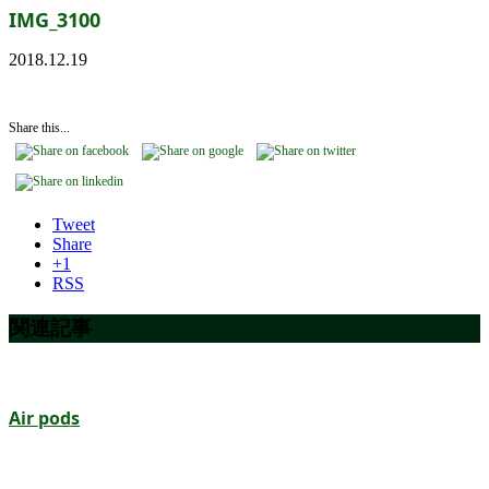
IMG_3100
2018.12.19
Share this...
Tweet
Share
+1
RSS
関連記事
Air pods