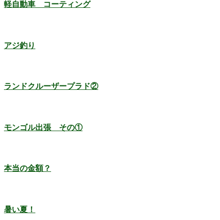
軽自動車 コーティング
アジ釣り
ランドクルーザープラド②
モンゴル出張 その①
本当の金額？
暑い夏！