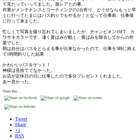
て見たっていってました。激レアとの事。
作業がメンテナンスとコーティングの2台有り、どうせならもっと早
くに行ってたまにはバス釣りでもやるか！となって仕事前、仕事後
に行って来ました。
忙しくて写真を撮り忘れてしまいましたが、チャンピオン16FT カ
ワサキカラーです。凄く黄ばみが酷く、黄ばみを除去してからの作
業でした。
朝は自分はバスをとらえる事が出来なかったので、仕事を5時に終え
て1時間釣りした結果
かわいいバスをゲット！
神様は見捨ててなかった。
お店が定休日の日に仕事したので多分プレゼントくれました。
あー良かった。
Share this...
Tweet
Share
+1
RSS